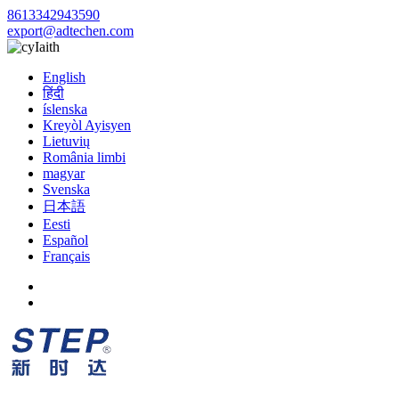
8613342943590
export@adtechen.com
Iaith
English
हिंदी
íslenska
Kreyòl Ayisyen
Lietuvių
România limbi
magyar
Svenska
日本語
Eesti
Español
Français