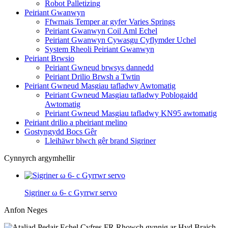
Robot Palletizing
Peiriant Gwanwyn
Ffwrnais Temper ar gyfer Varies Springs
Peiriant Gwanwyn Coil Aml Echel
Peiriant Gwanwyn Cywasgu Cyflymder Uchel
System Rheoli Peiriant Gwanwyn
Peiriant Brwsio
Peiriant Gwneud brwsys dannedd
Peiriant Drilio Brwsh a Twtin
Peiriant Gwneud Masgiau tafladwy Awtomatig
Peiriant Gwneud Masgiau tafladwy Poblogaidd
Awtomatig
Peiriant Gwneud Masgiau tafladwy KN95 awtomatig
Peiriant drilio a pheiriant melino
Gostyngydd Bocs Gêr
Lleihäwr blwch gêr brand Sigriner
Cynnyrch argymhellir
Sigriner ω 6- c Gyrrwr servo
Anfon Neges