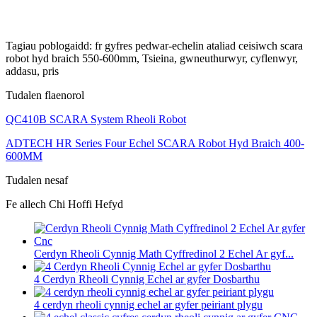
Tagiau poblogaidd: fr gyfres pedwar-echelin ataliad ceisiwch scara
robot hyd braich 550-600mm, Tsieina, gwneuthurwyr, cyflenwyr,
addasu, pris
Tudalen flaenorol
QC410B SCARA System Rheoli Robot
ADTECH HR Series Four Echel SCARA Robot Hyd Braich 400-
600MM
Tudalen nesaf
Fe allech Chi Hoffi Hefyd
Cerdyn Rheoli Cynnig Math Cyffredinol 2 Echel Ar gyf...
4 Cerdyn Rheoli Cynnig Echel ar gyfer Dosbarthu
4 cerdyn rheoli cynnig echel ar gyfer peiriant plygu