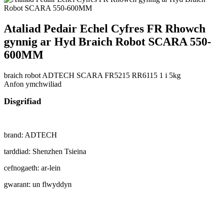
Ataliad Pedair Echel Cyfres FR Rhowch
gynnig ar Hyd Braich Robot SCARA 550-
600MM
braich robot ADTECH SCARA FR5215 RR6115 1 i 5kg
Anfon ymchwiliad
Disgrifiad
brand: ADTECH
tarddiad: Shenzhen Tsieina
cefnogaeth: ar-lein
gwarant: un flwyddyn