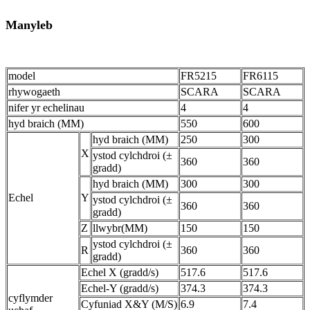
Manyleb
model
FR5215
FR6115
rhywogaeth
SCARA
SCARA
nifer yr echelinau
4
4
hyd braich (MM)
550
600
hyd braich (MM)
250
300
X
ystod cylchdroi (±
360
360
gradd)
hyd braich (MM)
300
300
Echel
Y
ystod cylchdroi (±
360
360
gradd)
Z
llwybr(MM)
150
150
ystod cylchdroi (±
R
360
360
gradd)
Echel X (gradd/s)
517.6
517.6
Echel-Y (gradd/s)
374.3
374.3
cyflymder
Cyfuniad X&Y (M/S)
6.9
7.4