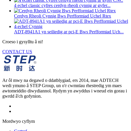
4 echel classic cyfres cerdyn rheoli cynnig ar gyfer...
Cerdyn Rheoli Cynnig Bws Perfformiad Uchel Rtex
ADT-8941A1 yn seiliedig ar pci-E Bws Perfformiad Uch...
Croeso i gysylltu â ni!
CONTACT US
Ar ôl mwy na degawd o ddatblygiad, ers 2014, mae ADTECH
wedi ymuno â STEP Group, un o'r cwmnïau rhestredig ym maes
awtomeiddio diwydiannol. Rydym yn awyddus i wneud ein gorau i
gwrdd â'ch gofynion.
Mordwyo cyflym