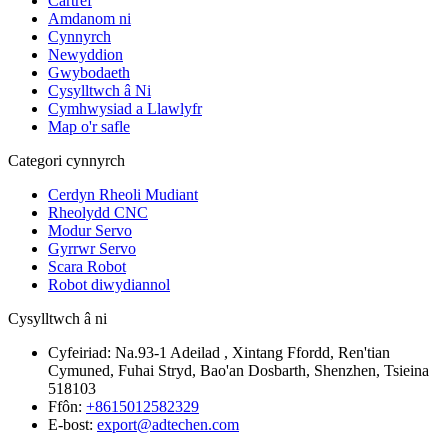
Cartref
Amdanom ni
Cynnyrch
Newyddion
Gwybodaeth
Cysylltwch â Ni
Cymhwysiad a Llawlyfr
Map o'r safle
Categori cynnyrch
Cerdyn Rheoli Mudiant
Rheolydd CNC
Modur Servo
Gyrrwr Servo
Scara Robot
Robot diwydiannol
Cysylltwch â ni
Cyfeiriad:
Na.93-1 Adeilad , Xintang Ffordd, Ren'tian
Cymuned, Fuhai Stryd, Bao'an Dosbarth, Shenzhen, Tsieina
518103
Ffôn:
+8615012582329
E-bost:
export@adtechen.com