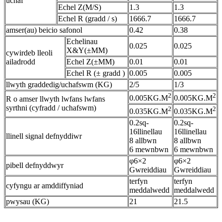
uchaf
Echel Z(M/S)
1.3
1.3
Echel R (gradd / s)
1666.7
1666.7
amser(au) beicio safonol
0.42
0.38
Echelinau
0.025
0.025
X&Y(±MM)
cywirdeb lleoli
ailadrodd
Echel Z(±MM)
0.01
0.01
Echel R (± gradd )
0.005
0.005
llwyth graddedig/uchafswm (KG)
2/5
1/3
2
2
0.005KG.M
0.005KG.M
R o amser llwyth lwfans lwfans
syrthni (cyfradd / uchafswm)
2
2
0.035KG.M
0.035KG.M
0.2sq-
0.2sq-
16llinellau
16llinellau
llinell signal defnyddiwr
8 allbwn
8 allbwn
6 mewnbwn
6 mewnbwn
φ6×2
φ6×2
pibell defnyddwyr
Gwreiddiau
Gwreiddiau
terfyn
terfyn
cyfyngu ar amddiffyniad
meddalwedd
meddalwedd
pwysau (KG)
21
21.5