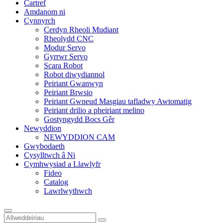
Cartref
Amdanom ni
Cynnyrch
Cerdyn Rheoli Mudiant
Rheolydd CNC
Modur Servo
Gyrrwr Servo
Scara Robot
Robot diwydiannol
Peiriant Gwanwyn
Peiriant Brwsio
Peiriant Gwneud Masgiau tafladwy Awtomatig
Peiriant drilio a pheiriant melino
Gostyngydd Bocs Gêr
Newyddion
NEWYDDION CAM
Gwybodaeth
Cysylltwch â Ni
Cymhwysiad a Llawlyfr
Fideo
Catalog
Lawrlwythwch