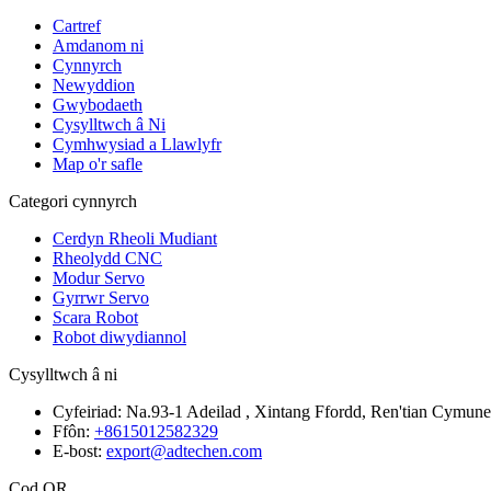
Cartref
Amdanom ni
Cynnyrch
Newyddion
Gwybodaeth
Cysylltwch â Ni
Cymhwysiad a Llawlyfr
Map o'r safle
Categori cynnyrch
Cerdyn Rheoli Mudiant
Rheolydd CNC
Modur Servo
Gyrrwr Servo
Scara Robot
Robot diwydiannol
Cysylltwch â ni
Cyfeiriad:
Na.93-1 Adeilad , Xintang Ffordd, Ren'tian Cymune
Ffôn:
+8615012582329
E-bost:
export@adtechen.com
Cod QR