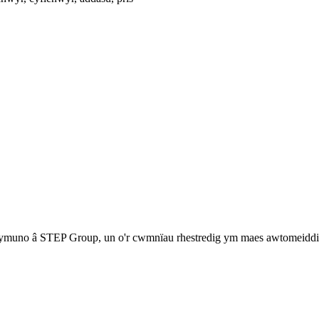
muno â STEP Group, un o'r cwmnïau rhestredig ym maes awtomeiddio