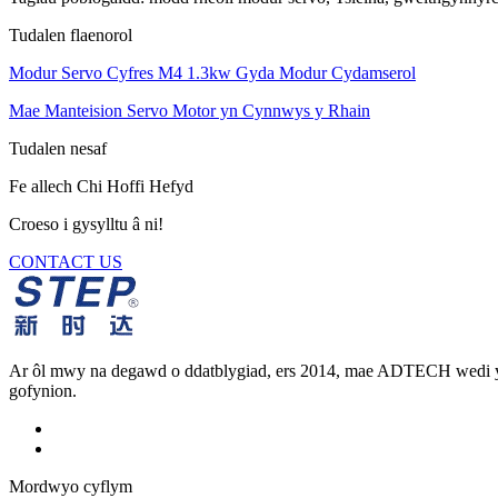
Tudalen flaenorol
Modur Servo Cyfres M4 1.3kw Gyda Modur Cydamserol
Mae Manteision Servo Motor yn Cynnwys y Rhain
Tudalen nesaf
Fe allech Chi Hoffi Hefyd
Croeso i gysylltu â ni!
CONTACT US
Ar ôl mwy na degawd o ddatblygiad, ers 2014, mae ADTECH wedi y
gofynion.
Mordwyo cyflym