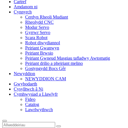
Cartref
Amdanom ni
Cynnyrch
Cerdyn Rheoli Mudiant
Rheolydd CNC
Modur Servo
Gyrrwr Servo
Scara Robot
Robot diwydiannol
Peiriant Gwanwyn
Peiriant Brwsio
Peiriant Gwneud Masgiau tafladwy Awtomatig
Peiriant drilio a pheiriant melino
Gostyngydd Bocs Gêr
Newyddion
NEWYDDION CAM
Gwybodaeth
Cysylltwch â Ni
Cymhwysiad a Llawlyfr
Fideo
Catalog
Lawrlwythwch