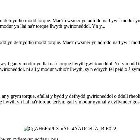
yn defnyddio modd torque. Mae'r cwsmer yn adrodd nad yw'r modur yn
odur yn llai na'r torque llwyth gwirioneddol. Yn y...
modd yn defnyddio modd torque. Mae'r cwsmer yn adrodd nad yw'r mod
dwyd gan y modur yn llai na'r torque llwyth gwirioneddol. Yn y modd 
wirioneddol, ni all y modur wthio'r llwyth, sy'n edrych fel peidio â 
u ar y grym torque, efallai y bydd y defnydd gwirioneddol o ddull rhe
 llwyth yn llai na'r torque terfyn, gall y modur gynnal y cyflymder go
hwyr, cyflenwyr, addasu, pris