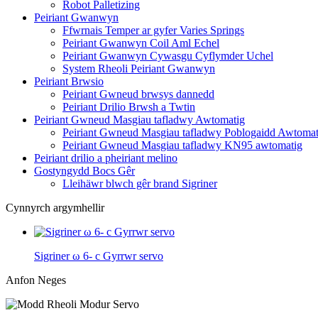
Robot Palletizing
Peiriant Gwanwyn
Ffwrnais Temper ar gyfer Varies Springs
Peiriant Gwanwyn Coil Aml Echel
Peiriant Gwanwyn Cywasgu Cyflymder Uchel
System Rheoli Peiriant Gwanwyn
Peiriant Brwsio
Peiriant Gwneud brwsys dannedd
Peiriant Drilio Brwsh a Twtin
Peiriant Gwneud Masgiau tafladwy Awtomatig
Peiriant Gwneud Masgiau tafladwy Poblogaidd Awtomat
Peiriant Gwneud Masgiau tafladwy KN95 awtomatig
Peiriant drilio a pheiriant melino
Gostyngydd Bocs Gêr
Lleihäwr blwch gêr brand Sigriner
Cynnyrch argymhellir
Sigriner ω 6- c Gyrrwr servo
Anfon Neges