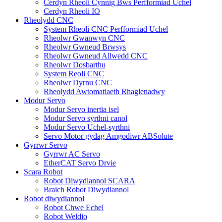
Cerdyn Rheoli Cynnig Bws Perfformiad Uchel
Cerdyn Rheoli IO
Rheolydd CNC
System Rheoli CNC Perfformiad Uchel
Rheolwr Gwanwyn CNC
Rheolwr Gwneud Brwsys
Rheolwr Gwneud Allwedd CNC
Rheolwr Dosbarthu
System Reoli CNC
Rheolwr Dyrnu CNC
Rheolydd Awtomatiaeth Rhaglenadwy
Modur Servo
Modur Servo inertia isel
Modur Servo syrthni canol
Modur Servo Uchel-syrthni
Servo Motor gydag Amgodiwr ABSolute
Gyrrwr Servo
Gyrrwr AC Servo
EtherCAT Servo Drvie
Scara Robot
Robot Diwydiannol SCARA
Braich Robot Diwydiannol
Robot diwydiannol
Robot Chwe Echel
Robot Weldio