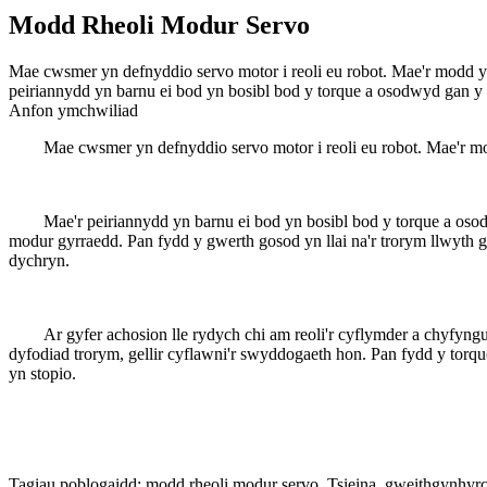
Modd Rheoli Modur Servo
Mae cwsmer yn defnyddio servo motor i reoli eu robot. Mae'r modd 
peiriannydd yn barnu ei bod yn bosibl bod y torque a osodwyd gan y m
Anfon ymchwiliad
Mae cwsmer yn defnyddio servo motor i reoli eu robot. Mae'r 
Mae'r peiriannydd yn barnu ei bod yn bosibl bod y torque a oso
modur gyrraedd. Pan fydd y gwerth gosod yn llai na'r trorym llwyth g
dychryn.
Ar gyfer achosion lle rydych chi am reoli'r cyflymder a chyfyng
dyfodiad trorym, gellir cyflawni'r swyddogaeth hon. Pan fydd y torque
yn stopio.
Tagiau poblogaidd: modd rheoli modur servo, Tsieina, gweithgynhyrc