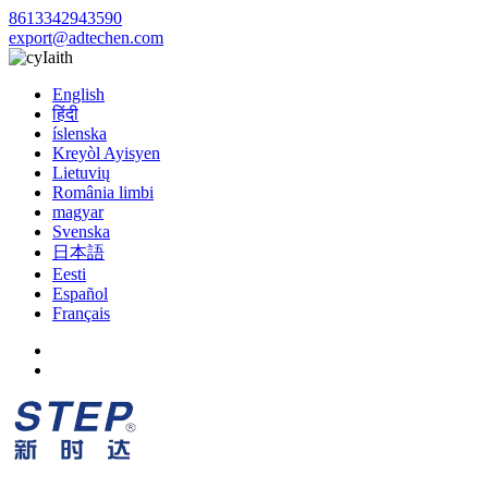
8613342943590
export@adtechen.com
Iaith
English
हिंदी
íslenska
Kreyòl Ayisyen
Lietuvių
România limbi
magyar
Svenska
日本語
Eesti
Español
Français