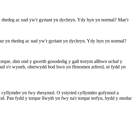
 rhedeg ac nad yw'r gyriant yn dychryn. Ydy hyn yn normal? Mae'r
ur yn rhedeg ac nad yw'r gyriant yn dychryn. Ydy hyn yn normal?
torque, dim ond y gwerth gosodedig y gall trorym allbwn uchaf y
symud o'r wyneb, oherwydd bod hwn yn ffenomen arferol, ni fydd yn
oli cyflymder yn fwy rhesymol. O ystyried cyflymder gofynnol a
sod. Pan fydd y torque llwyth yn fwy na'r torque terfyn, bydd y modur