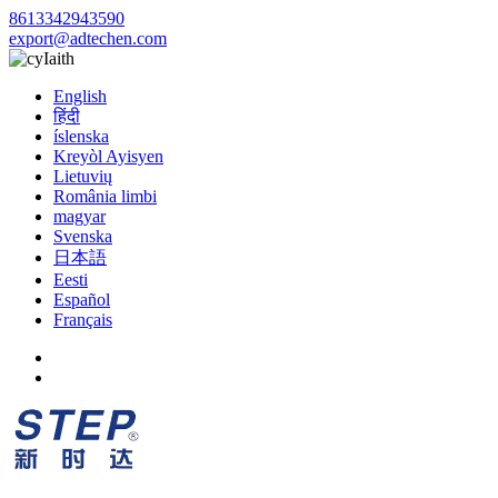
8613342943590
export@adtechen.com
Iaith
English
हिंदी
íslenska
Kreyòl Ayisyen
Lietuvių
România limbi
magyar
Svenska
日本語
Eesti
Español
Français