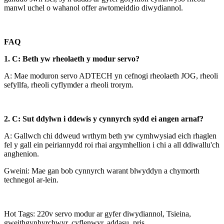
manwl uchel o wahanol offer awtomeiddio diwydiannol.
FAQ
1. C: Beth yw rheolaeth y modur servo?
A: Mae moduron servo ADTECH yn cefnogi rheolaeth JOG, rheoli
sefyllfa, rheoli cyflymder a rheoli trorym.
2. C: Sut ddylwn i ddewis y cynnyrch sydd ei angen arnaf?
A: Gallwch chi ddweud wrthym beth yw cymhwysiad eich rhaglen
fel y gall ein peiriannydd roi rhai argymhellion i chi a all ddiwallu'ch
anghenion.
Gweini: Mae gan bob cynnyrch warant blwyddyn a chymorth
technegol ar-lein.
Hot Tags: 220v servo modur ar gyfer diwydiannol, Tsieina,
gweithgynhyrchwyr, cyflenwyr, addasu, pris