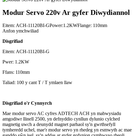
Modur Servo 220v Ar gyfer Diwydiannol
Eitem: ACH-11120BI-GPower:1.2KWFlange: 110mm
Anfon ymchwiliad
Disgrifiad
Eitem: ACH-11120BI-G
Pwer: 1.2KW
Ffans: 110mm
Taliad: 100 y cant T / T ymlaen llaw
Disgrifiad o'r Cynnyrch
Mae modur servo AC cyfres ADTECH ACH yn mabwysiadu
amgodiwr llinell 2500, yn defnyddio cynllun dylunio cylched
magnetig uwch a deunydd magnet parhaol sy'n gwrthsefyll
tymheredd uchel, mae'r modur servo yn rhedeg yn esmwyth ac mae
ganddo sŵn isel, sy'n addas ar gyfer gofynion cymhwyso rheoli