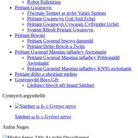
Robot Palletizing
Peiriant Gwanwyn
Ffwrnais Temper ar gyfer Varies Springs
Peiriant Gwanwyn Coil Aml Echel
Peiriant Gwanwyn Cywasgu Cyflymder Uchel
System Rheoli Peiriant Gwanwyn
Peiriant Brwsio
Peiriant Gwneud brwsys dannedd
Peiriant Drilio Brwsh a Twtin
Peiriant Gwneud Masgiau tafladwy Awtomatig
Peiriant Gwneud Masgiau tafladwy Poblogaidd
Awtomatig
Peiriant Gwneud Masgiau tafladwy KN95 awtomatig
Peiriant drilio a pheiriant melino
Gostyngydd Bocs Gêr
Lleihäwr blwch gêr brand Sigriner
Cynnyrch argymhellir
Sigriner ω 6- c Gyrrwr servo
Anfon Neges