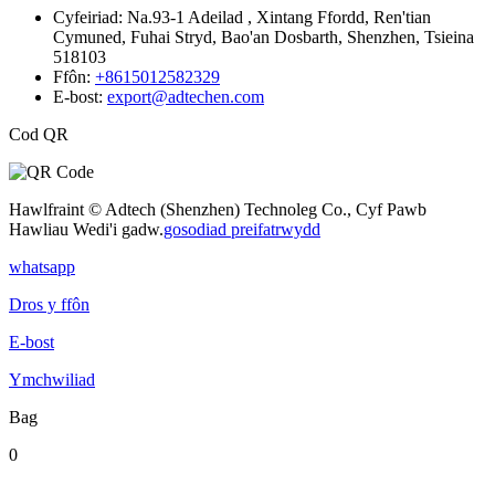
Cyfeiriad:
Na.93-1 Adeilad , Xintang Ffordd, Ren'tian
Cymuned, Fuhai Stryd, Bao'an Dosbarth, Shenzhen, Tsieina
518103
Ffôn:
+8615012582329
E-bost:
export@adtechen.com
Cod QR
Hawlfraint © Adtech (Shenzhen) Technoleg Co., Cyf Pawb
Hawliau Wedi'i gadw.
gosodiad preifatrwydd
whatsapp
Dros y ffôn
E-bost
Ymchwiliad
Bag
0