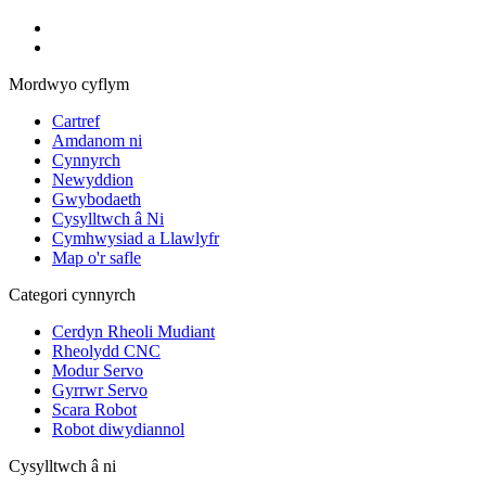
Mordwyo cyflym
Cartref
Amdanom ni
Cynnyrch
Newyddion
Gwybodaeth
Cysylltwch â Ni
Cymhwysiad a Llawlyfr
Map o'r safle
Categori cynnyrch
Cerdyn Rheoli Mudiant
Rheolydd CNC
Modur Servo
Gyrrwr Servo
Scara Robot
Robot diwydiannol
Cysylltwch â ni