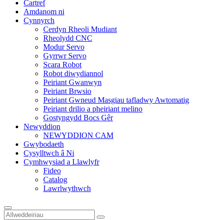
Cartref
Amdanom ni
Cynnyrch
Cerdyn Rheoli Mudiant
Rheolydd CNC
Modur Servo
Gyrrwr Servo
Scara Robot
Robot diwydiannol
Peiriant Gwanwyn
Peiriant Brwsio
Peiriant Gwneud Masgiau tafladwy Awtomatig
Peiriant drilio a pheiriant melino
Gostyngydd Bocs Gêr
Newyddion
NEWYDDION CAM
Gwybodaeth
Cysylltwch â Ni
Cymhwysiad a Llawlyfr
Fideo
Catalog
Lawrlwythwch